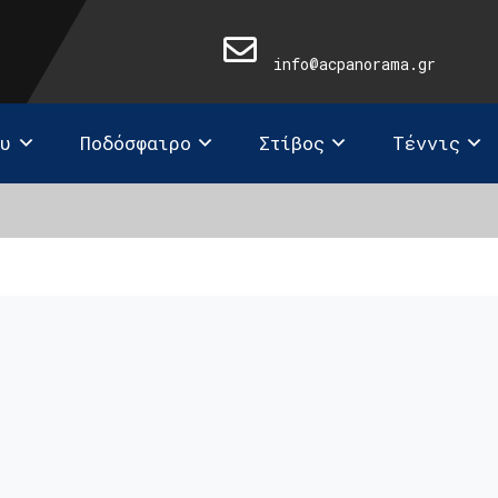
info@acpanorama.gr
ευ
Ποδόσφαιρο
Στίβος
Τέννις