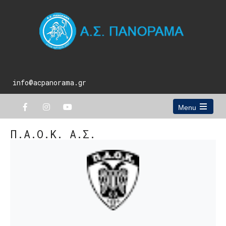
info@acpanorama.gr
Menu
Open
the
Π.Α.Ο.Κ. Α.Σ.
main
menu