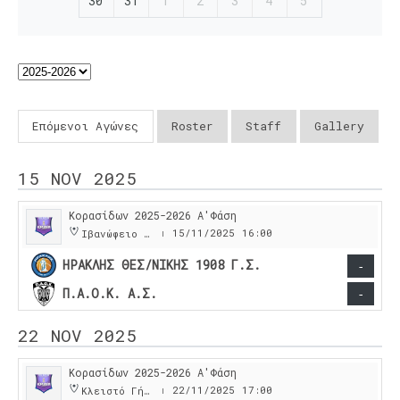
30
31
1
2
3
4
5
Επόμενοι Αγώνες
Roster
Staff
Gallery
15 NOV 2025
Κορασίδων 2025-2026 Α'Φάση
15/11/2025
16:00
Ιβανώφειο Κλειστό Γυμναστήριο
|
ΗΡΑΚΛΗΣ ΘΕΣ/ΝΙΚΗΣ 1908 Γ.Σ.
-
Π.Α.Ο.Κ. Α.Σ.
-
22 NOV 2025
Κορασίδων 2025-2026 Α'Φάση
22/11/2025
17:00
Κλειστό Γήπεδο Νέου Ρυσιου
|