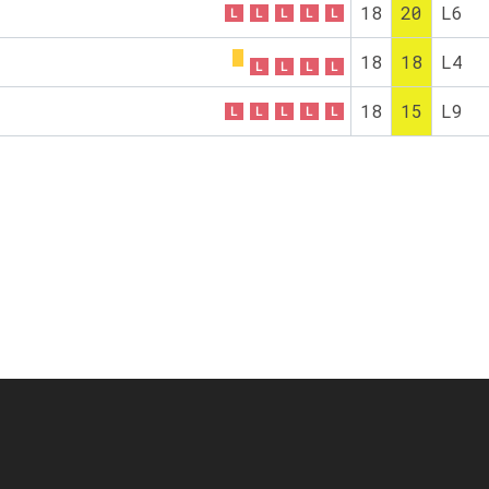
18
20
L6
L
L
L
L
L
18
18
L4
L
L
L
L
18
15
L9
L
L
L
L
L