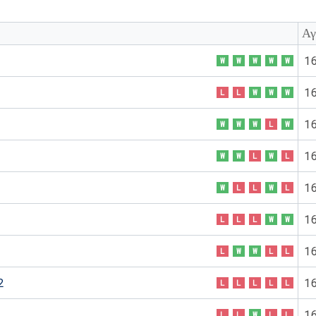
Αγ
1
W
W
W
W
W
1
L
L
W
W
W
1
W
W
W
L
W
1
W
W
L
W
L
1
W
L
L
W
L
1
L
L
L
W
W
1
L
W
W
L
L
2
1
L
L
L
L
L
1
L
L
W
L
L