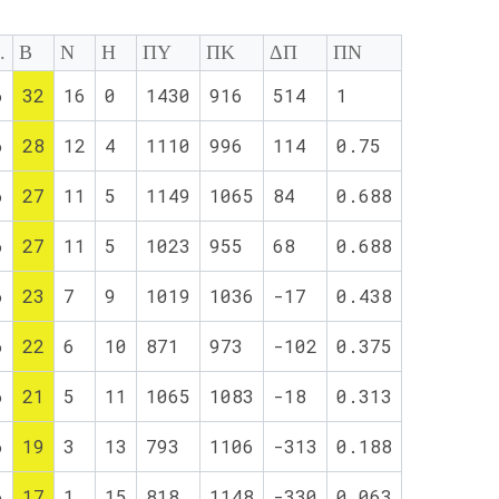
.
Β
Ν
Η
ΠΥ
ΠΚ
ΔΠ
ΠΝ
6
32
16
0
1430
916
514
1
6
28
12
4
1110
996
114
0.75
6
27
11
5
1149
1065
84
0.688
6
27
11
5
1023
955
68
0.688
6
23
7
9
1019
1036
-17
0.438
6
22
6
10
871
973
-102
0.375
6
21
5
11
1065
1083
-18
0.313
6
19
3
13
793
1106
-313
0.188
6
17
1
15
818
1148
-330
0.063