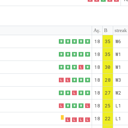
Αγ.
Β
streak
18
35
W6
W
W
W
W
W
18
35
W1
W
W
W
W
W
18
30
W1
W
W
W
L
W
18
28
W3
L
L
W
W
W
18
27
W2
W
W
L
W
W
18
25
L1
L
W
W
W
L
18
22
L1
L
L
L
L