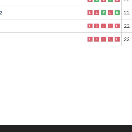
2
22
L
L
W
L
W
22
L
L
L
L
L
22
L
L
L
L
L