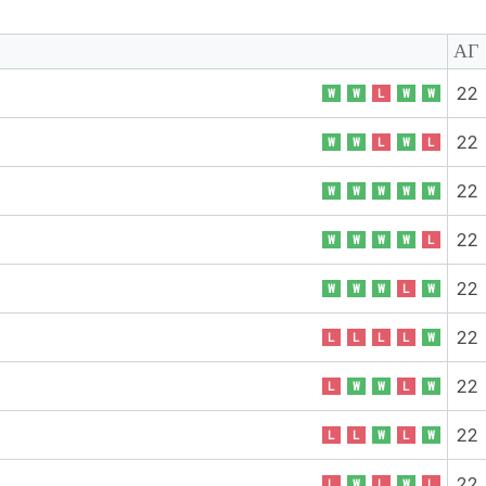
ΑΓ
22
W
W
L
W
W
22
W
W
L
W
L
22
W
W
W
W
W
22
W
W
W
W
L
22
W
W
W
L
W
22
L
L
L
L
W
22
L
W
W
L
W
22
L
L
W
L
W
22
L
W
L
W
L