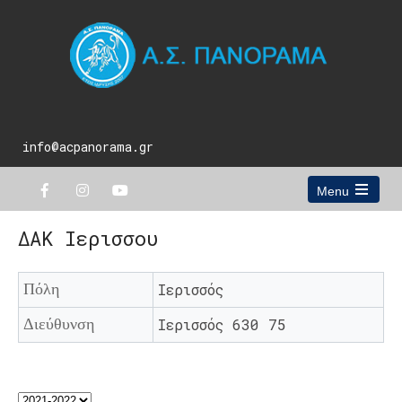
info@acpanorama.gr
Menu
Open
the
ΔΑΚ Ιερισσου
main
menu
Πόλη
Ιερισσός
Διεύθυνση
Ιερισσός 630 75