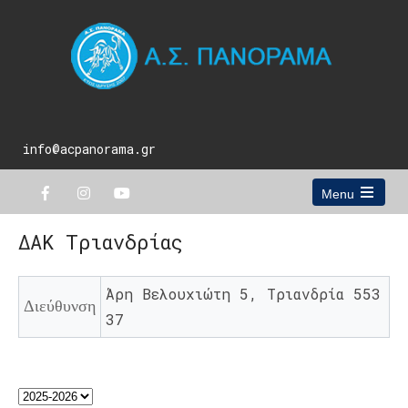
info@acpanorama.gr
Menu
Open
the
ΔΑΚ Τριανδρίας
main
menu
Άρη Βελουχιώτη 5, Τριανδρία 553
Διεύθυνση
37