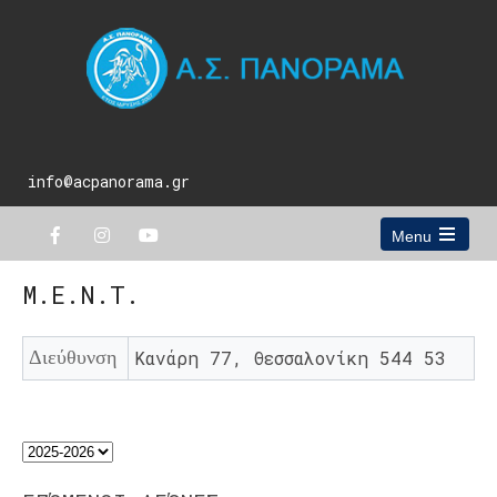
info@acpanorama.gr
Menu
Open
the
Μ.Ε.Ν.Τ.
main
menu
Διεύθυνση
Κανάρη 77, Θεσσαλονίκη 544 53