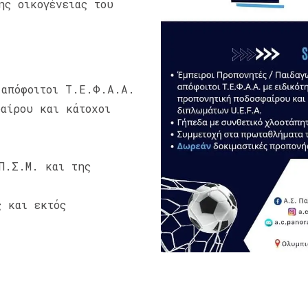
ης οικογένειας του
 απόφοιτοι Τ.Ε.Φ.Α.Α.
αίρου και κάτοχοι
Π.Σ.Μ. και της
ς και εκτός