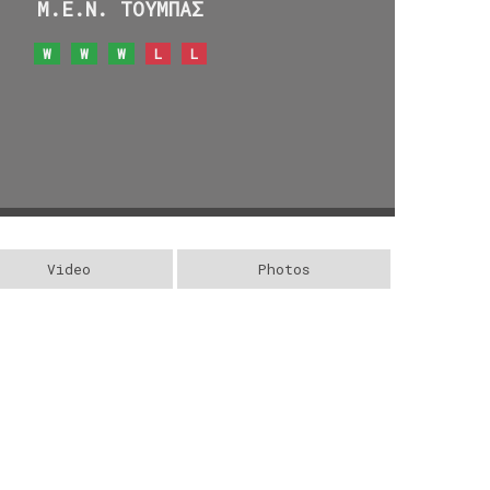
Μ.Ε.Ν. ΤΟΥΜΠΑΣ
W
W
W
L
L
Video
Photos