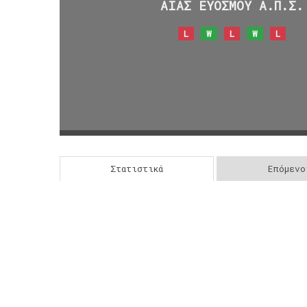
ΑΙΑΣ ΕΥΟΣΜΟΥ Α.Π.Σ.
L
W
L
W
L
Στατιστικά
Επόμενο
Post
navigation