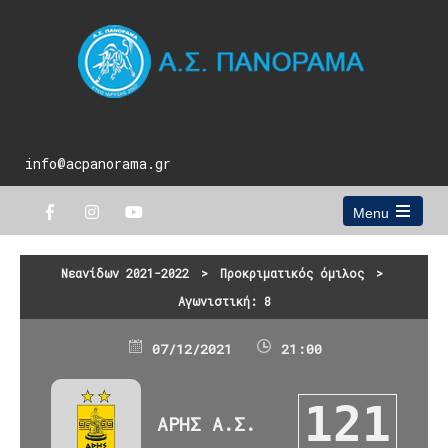
info@acpanorama.gr
Menu
Open
the
main
Νεανίδων 2021-2022
>
Προκριματικός όμιλος
>
menu
Αγωνιστική: 8
07/12/2021
21:00
121
ΑΡΗΣ Α.Σ.