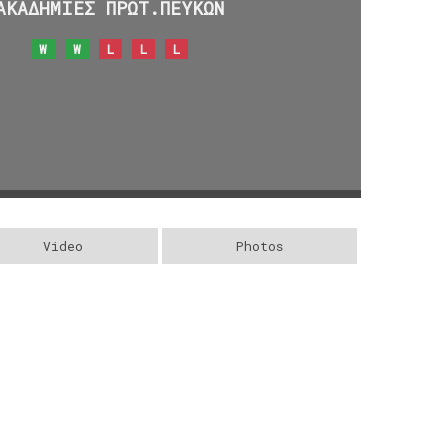
ΑΚΑΔΗΜΙΕΣ ΠΡΩΤ.ΠΕΥΚΩΝ
W
W
L
L
L
Video
Photos