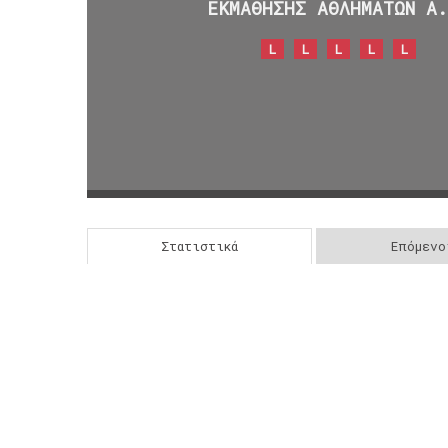
ΕΚΜΑΘΗΣΗΣ ΑΘΛΗΜΑΤΩΝ Α
L
L
L
L
L
Στατιστικά
Επόμενο
Post
navigation