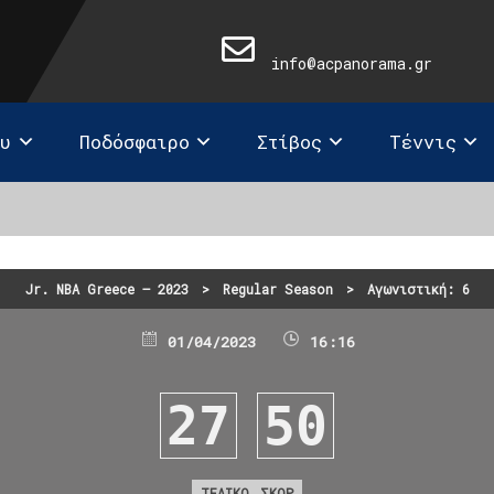
info@acpanorama.gr
ευ
Ποδόσφαιρο
Στίβος
Τέννις
Jr. NBA Greece – 2023
>
Regular Season
>
Αγωνιστική: 6
01/04/2023
16:16
27
50
ΤΕΛΙΚΟ ΣΚΟΡ