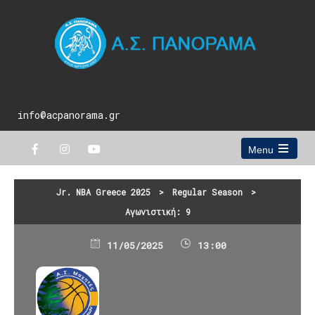
info@acpanorama.gr
Menu
Open
the
main
Jr. NBA Greece 2025
>
Regular Season
>
menu
Αγωνιστική: 9
11/05/2025
13:00