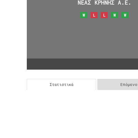
ΝΕΑΣ ΚΡΗΝΗΣ Α.Ε.
W
L
L
W
W
Στατιστικά
Επόμενο
Post
navigation