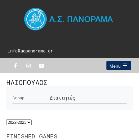
info@acpanorama.gr
Menu
Open
the
ΗΛΙΟΠΟΥΛΟΣ
main
menu
Διαιτητές
Group
FINISHED GAMES